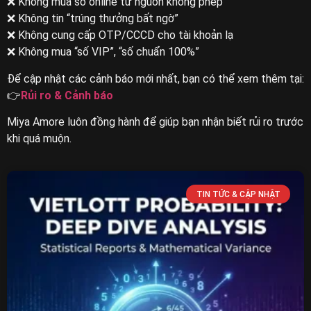
❌ Không mua số online từ nguồn không phép
❌ Không tin “trúng thưởng bất ngờ”
❌ Không cung cấp OTP/CCCD cho tài khoản lạ
❌ Không mua “số VIP”, “số chuẩn 100%”
Để cập nhật các cảnh báo mới nhất, bạn có thể xem thêm tại:
👉
Rủi ro & Cảnh báo
Miya Amore luôn đồng hành để giúp bạn nhận biết rủi ro trước
khi quá muộn.
TIN TỨC & CẬP NHẬT