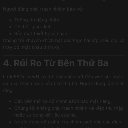
Người dùng chịu trách nhiệm bảo vệ:
Thông tin đăng nhập
Chi tiết giao dịch
Bảo mật thiết bị cá nhân
Chúng tôi khuyến khích bật xác thực hai lớp (nếu có) và
thay đổi mật khẩu định kỳ.
4. Rủi Ro Từ Bên Thứ Ba
Lode88OnlineVN có thể chứa liên kết đến website hoặc
dịch vụ thanh toán của bên thứ ba. Người dùng cần hiểu
rằng:
Các bên thứ ba có chính sách bảo mật riêng.
Chúng tôi không chịu trách nhiệm về việc thu thập
hoặc sử dụng dữ liệu của họ.
Người dùng nên kiểm tra chính sách của các dịch