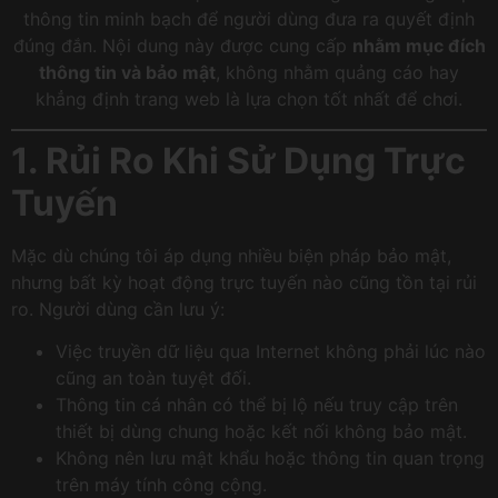
thông tin minh bạch để người dùng đưa ra quyết định
đúng đắn. Nội dung này được cung cấp
nhằm mục đích
thông tin và bảo mật
, không nhằm quảng cáo hay
khẳng định trang web là lựa chọn tốt nhất để chơi.
1. Rủi Ro Khi Sử Dụng Trực
Tuyến
Mặc dù chúng tôi áp dụng nhiều biện pháp bảo mật,
nhưng bất kỳ hoạt động trực tuyến nào cũng tồn tại rủi
ro. Người dùng cần lưu ý:
Việc truyền dữ liệu qua Internet không phải lúc nào
cũng an toàn tuyệt đối.
Thông tin cá nhân có thể bị lộ nếu truy cập trên
thiết bị dùng chung hoặc kết nối không bảo mật.
Không nên lưu mật khẩu hoặc thông tin quan trọng
trên máy tính công cộng.