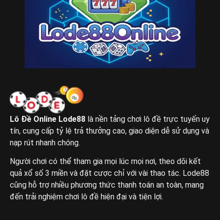
Lô Đề Online Lode88
là nền tảng chơi lô đề trực tuyến uy
tín, cung cấp tỷ lệ trả thưởng cao, giao diện dễ sử dụng và
nạp rút nhanh chóng.
Người chơi có thể tham gia mọi lúc mọi nơi, theo dõi kết
quả xổ số 3 miền và đặt cược chỉ với vài thao tác. Lode88
cũng hỗ trợ nhiều phương thức thanh toán an toàn, mang
đến trải nghiệm chơi lô đề hiện đại và tiện lợi.