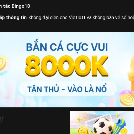
n tắc Bingo18
ấp thông tin
, không đại diện cho Vietlott và không bán vé số h
y