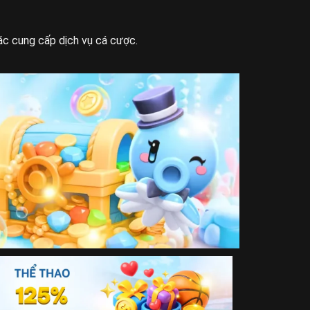
oặc cung cấp dịch vụ cá cược.