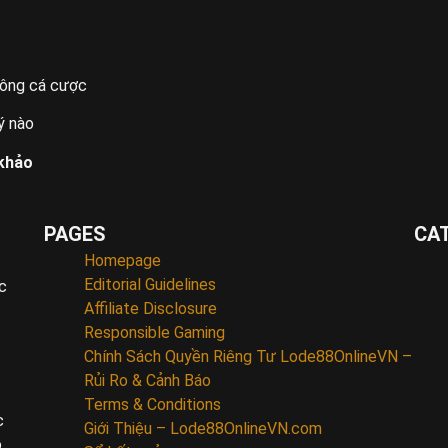
hông cá cược
ý nào
 khảo
PAGES
CA
Homepage
Editorial Guidelines
c
Affiliate Disclosure
Responsible Gaming
Chính Sách Quyền Riêng Tư Lode88OnlineVN –
Rủi Ro & Cảnh Báo
Terms & Conditions
c
Giới Thiệu – Lode88OnlineVN.com
ô