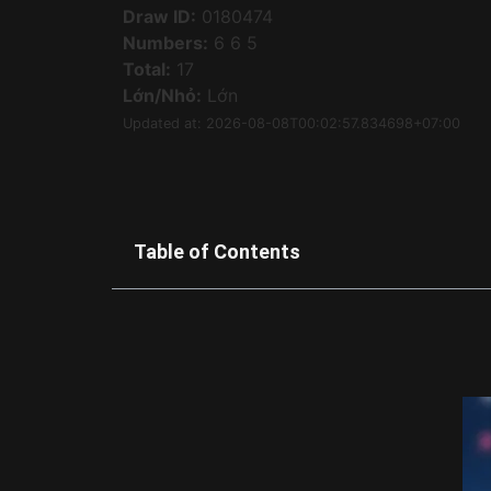
Draw ID:
0180474
Numbers:
6
6
5
Total:
17
Lớn/Nhỏ:
Lớn
Updated at: 2026-08-08T00:02:57.834698+07:00
Table of Contents