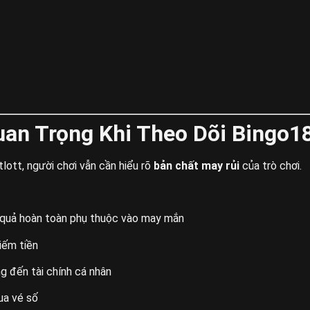
uan Trọng Khi Theo Dõi Bingo1
ott, người chơi vẫn cần hiểu rõ
bản chất may rủi
của trò chơi.
t quả hoàn toàn phụ thuộc vào may mắn
iếm tiền
g đến tài chính cá nhân
a vé số