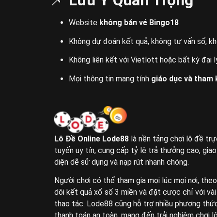
📌
Lưu Ý Quan Trọng
Website
không bán vé Bingo18
Không dự đoán kết quả, không tư vấn số, k
Không liên kết với Vietlott hoặc bất kỳ đại l
Mọi thông tin mang tính
giáo dục và tham
Lô Đề Online Lode88
là nền tảng chơi lô đề trự
tuyến uy tín, cung cấp tỷ lệ trả thưởng cao, giao
diện dễ sử dụng và nạp rút nhanh chóng.
Người chơi có thể tham gia mọi lúc mọi nơi, theo
dõi kết quả xổ số 3 miền và đặt cược chỉ với vài
thao tác. Lode88 cũng hỗ trợ nhiều phương thứ
thanh toán an toàn, mang đến trải nghiệm chơi l